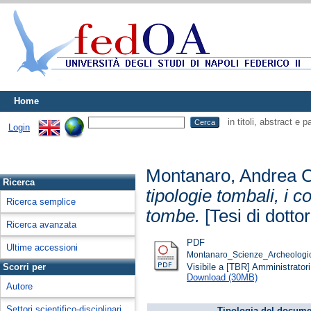
Home
in titoli, abstract e 
Login
Montanaro, Andrea C
Ricerca
tipologie tombali, i c
Ricerca semplice
tombe.
[Tesi di dottor
Ricerca avanzata
PDF
Ultime accessioni
Montanaro_Scienze_Archeologich
Visibile a [TBR] Amministratori 
Scorri per
Download (30MB)
Autore
Settori scientifico-disciplinari
Tipologia del docume