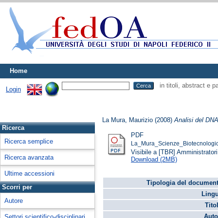
Home
in titoli, abstract e 
Login
La Mura, Maurizio
(2008)
Analisi del DNA 
Ricerca
PDF
Ricerca semplice
La_Mura_Scienze_Biotecnologic
Visibile a [TBR] Amministratori 
Ricerca avanzata
Download (2MB)
Ultime accessioni
Tipologia del document
Scorri per
Lingu
Autore
Tito
Auto
Settori scientifico-disciplinari