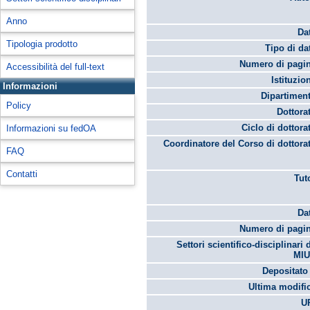
Anno
Da
Tipologia prodotto
Tipo di da
Numero di pagin
Accessibilità del full-text
Istituzio
Informazioni
Dipartimen
Policy
Dottora
Ciclo di dottora
Informazioni su fedOA
Coordinatore del Corso di dottora
FAQ
Contatti
Tut
Da
Numero di pagin
Settori scientifico-disciplinari 
MIU
Depositato 
Ultima modifi
U