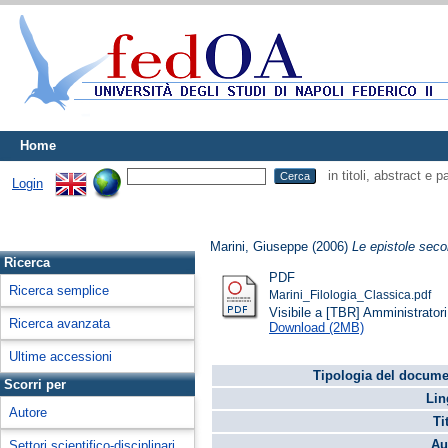
Home
in titoli, abstract e 
Login
Marini, Giuseppe
(2006)
Le epistole sec
Ricerca
PDF
Ricerca semplice
Marini_Filologia_Classica.pdf
Visibile a [TBR] Amministratori 
Ricerca avanzata
Download (2MB)
Ultime accessioni
Tipologia del docume
Scorri per
Lin
Autore
Ti
Au
Settori scientifico-disciplinari