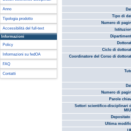
Anno
Da
Tipo di da
Tipologia prodotto
Numero di pagin
Accessibilità del full-text
Istituzio
Dipartimen
Informazioni
Dottora
Policy
Ciclo di dottora
Informazioni su fedOA
Coordinatore del Corso di dottora
FAQ
Tut
Contatti
Da
Numero di pagin
Parole chia
Settori scientifico-disciplinari 
MIU
Depositato 
Ultima modifi
U