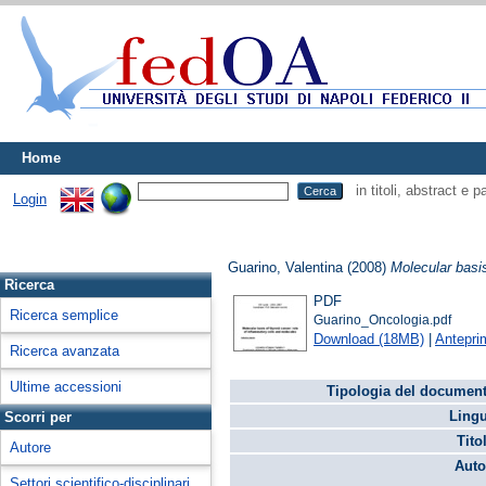
Home
in titoli, abstract e 
Login
Guarino, Valentina
(2008)
Molecular basis
Ricerca
PDF
Ricerca semplice
Guarino_Oncologia.pdf
Download (18MB)
|
Antepri
Ricerca avanzata
Ultime accessioni
Tipologia del document
Lingu
Scorri per
Tito
Autore
Auto
Settori scientifico-disciplinari