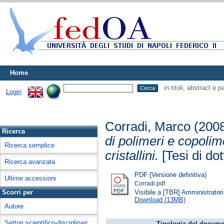
Home
in titoli, abstract e 
Login
Corradi, Marco
(200
Ricerca
di polimeri e copolime
Ricerca semplice
cristallini.
[Tesi di dot
Ricerca avanzata
PDF (Versione definitiva)
Ultime accessioni
Corradi.pdf
Visibile a [TBR] Amministratori 
Scorri per
Download (13MB)
Autore
Settori scientifico-disciplinari
Tipologia del docume