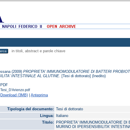
in titoli, abstract e parole chiave
ossana
(2009)
PROPRIETA' IMMUNOMODULATORIE DI BATTERI PROBIOTI
ILITA' INTESTINALE AL GLUTINE.
[Tesi di dottorato] (Inedito)
PDF
Tesi_D'Arienzo.pdf
Download (3MB)
|
Anteprima
Tipologia del documento:
Tesi di dottorato
Lingua:
Italiano
Titolo:
PROPRIETA' IMMUNOMODULATORIE DI B
MURINO DI IPERSENSIBILITA' INTESTIN