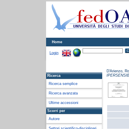
Home
Login
D'Arienzo, R
IPERSENSIB
Ricerca
Ricerca semplice
Ricerca avanzata
Ultime accessioni
Scorri per
Autore
Settori scientifico-disciplinari