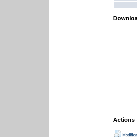
Downlo
Actions 
Modific