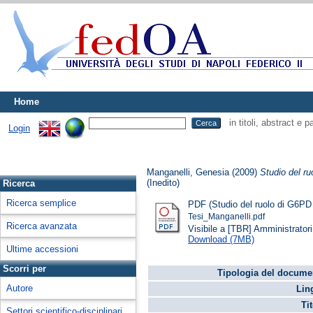
Home
in titoli, abstract e 
Login
Manganelli, Genesia
(2009)
Studio del ru
(Inedito)
Ricerca
Ricerca semplice
PDF (Studio del ruolo di G6PD n
Tesi_Manganelli.pdf
Ricerca avanzata
Visibile a [TBR] Amministratori 
Download (7MB)
Ultime accessioni
Scorri per
Tipologia del docume
Autore
Lin
Ti
Settori scientifico-disciplinari