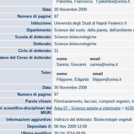
Palomba, Francesca
f.palomba@unina.it
Data:
30 Novembre 2008
Numero di pagine:
97
Istituzione:
Università degli Studi di Napoli Federico II
Dipartimento:
Scienze del suolo, della pianta, dell'ambiente 
Scuola di dottorato:
Scienze biotecnologiche
Dottorato:
Scienze biotecnologiche
Ciclo di dottorato:
21
tore del Corso di dottorato:
nome
email
Sannia, Giovanni
sannia@unina.it
Tutor:
nome
email
Filippone, Edgardo
filippon@unina.it
Data:
30 Novembre 2008
Numero di pagine:
97
Parole chiave:
Fitorisanamento, laccasi, composti organici, tr
ri scientifico-disciplinari del
Area 07 - Scienze agrarie e veterinarie
>
AGR/
MIUR:
Informazioni aggiuntive:
Indirizzo del dottorato: Biotecnologie vegetali
Depositato il:
06 Nov 2009 13:58
Ultima modifica:
30 Ott 2014 09:08