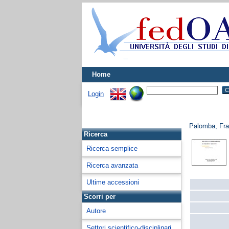
Home
Login
Palomba, Fr
Ricerca
Ricerca semplice
Ricerca avanzata
Ultime accessioni
Scorri per
Autore
Settori scientifico-disciplinari