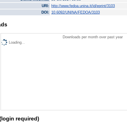
URI:
http://www.fedoa.unina.it/id/eprint/3103
DOI:
10.6092/UNINA/FEDOA/3103
ads
Downloads per month over past year
Loading...
(login required)