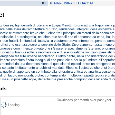
DOI:
10.6092/UNINA/FEDOA/3114
ct
gi Gasse, figli gemelli di Stefano e Luigia Minotti, furono attivi a Napoli nell
te nella sfera dell’architettura di Stato, rendendosi interpreti delle esigenze 
porale relativamente breve che li ebbe tra i principali animatori della scena arc
idionale. La storiografia, nei circa due secoli che ci separano da essa, ha, in
 due fratelli, limitandosi, tuttavia, a valutarne prevalentemente, peraltro semp
 uffici che essi assolsero al servizio dello Stato. Diversamente, assai meno c
numerose committenze private che i Gasse, e specialmente Stefano, onorarono
suggestivi brani di edilizia neoclassica e di scenografiche soluzioni paesistich
erogeneo tessuto urbano napoletano. D’altro canto, nella considerazione dell’ope
mente compiuto finora indagini di tipo puntuale e per lo più mirate all’approfond
esimendosi da una ricomposizione di quei distinti episodi entro un omogeneo ed
e soltanto limitatamente ai pubblici mandati. Ebbene, l’obiettivo che ci si è pro
, quello di apportare un contributo alla letteratura critica ed analitica esisten
di un lavoro monografico che, contemplando i molteplici aspetti teorici e prat
ituisse un prospetto agile, dettagliato e pressoché completo della vicenda di cu
ads
Downloads per month over past year
Loading...