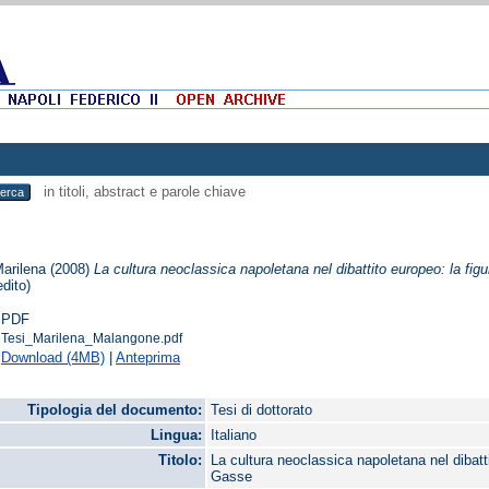
in titoli, abstract e parole chiave
arilena
(2008)
La cultura neoclassica napoletana nel dibattito europeo: la figu
edito)
PDF
Tesi_Marilena_Malangone.pdf
Download (4MB)
|
Anteprima
Tipologia del documento:
Tesi di dottorato
Lingua:
Italiano
Titolo:
La cultura neoclassica napoletana nel dibatti
Gasse