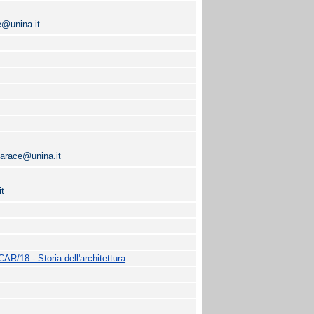
e@unina.it
tarace@unina.it
it
CAR/18 - Storia dell'architettura