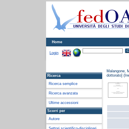
Home
Login
Malangone, M
dottorato] (In
Ricerca
Ricerca semplice
Ricerca avanzata
Ultime accessioni
Scorri per
Autore
Settori scientifico-disciplinari