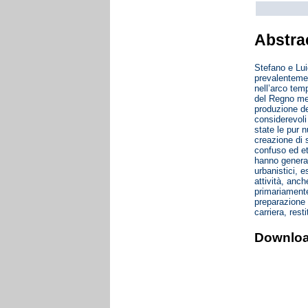
Abstra
Stefano e Lui
prevalentemen
nell’arco tem
del Regno mer
produzione dei
considerevoli
state le pur 
creazione di 
confuso ed et
hanno general
urbanistici, 
attività, anch
primariamente
preparazione 
carriera, rest
Downlo