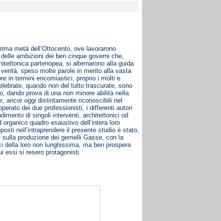
a prima metà dell’Ottocento, ove lavorarono
e delle ambizioni dei ben cinque governi che,
hitettonica partenopea, si alternarono alla guida
 verità, speso molte parole in merito alla vasta
re in termini encomiastici, proprio i molti e
elebrate, quando non del tutto trascurate, sono
, dando prova di una non minore abilità nella
e, ancor oggi distintamente riconoscibili nel
rato dei due professionisti, i differenti autori
imento di singoli interventi, architettonici od
 organico quadro esaustivo dell’intera loro
posti nell’intraprendere il presente studio è stato,
te sulla produzione dei gemelli Gasse, con la
ici della loro non lunghissima, ma ben prospera
i essi si resero protagonisti.