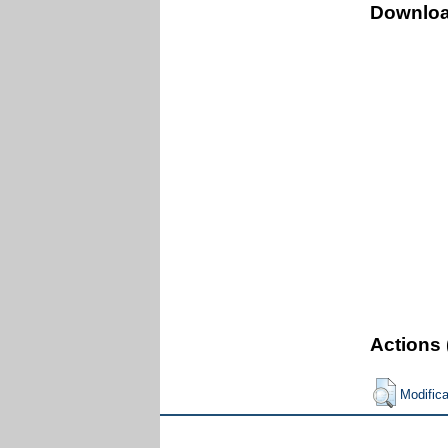
Downlo
Actions 
Modific