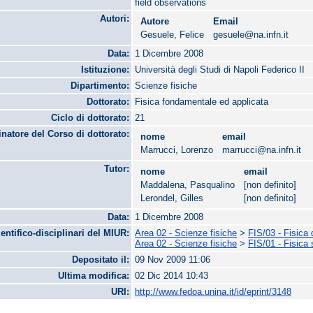
field observations
Autori:
Autore
Email
Gesuele, Felice
gesuele@na.infn.it
Data:
1 Dicembre 2008
Istituzione:
Università degli Studi di Napoli Federico II
Dipartimento:
Scienze fisiche
Dottorato:
Fisica fondamentale ed applicata
Ciclo di dottorato:
21
natore del Corso di dottorato:
nome
email
Marrucci, Lorenzo
marrucci@na.infn.it
Tutor:
nome
email
Maddalena, Pasqualino
[non definito]
Lerondel, Gilles
[non definito]
Data:
1 Dicembre 2008
ientifico-disciplinari del MIUR:
Area 02 - Scienze fisiche
>
FIS/03 - Fisica 
Area 02 - Scienze fisiche
>
FIS/01 - Fisica
Depositato il:
09 Nov 2009 11:06
Ultima modifica:
02 Dic 2014 10:43
URI:
http://www.fedoa.unina.it/id/eprint/3148