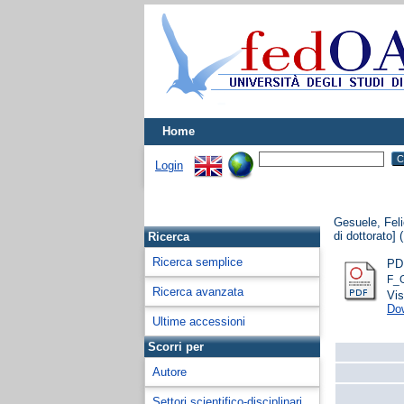
Home
Login
Gesuele, Fel
di dottorato] 
Ricerca
Ricerca semplice
PD
F_
Ricerca avanzata
Vis
Do
Ultime accessioni
Scorri per
Autore
Settori scientifico-disciplinari