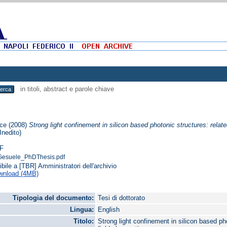
in titoli, abstract e parole chiave
ice
(2008)
Strong light confinement in silicon based photonic structures: rela
(Inedito)
F
Gesuele_PhDThesis.pdf
ibile a [TBR] Amministratori dell'archivio
wnload (4MB)
Tipologia del documento:
Tesi di dottorato
Lingua:
English
Titolo:
Strong light confinement in silicon based p