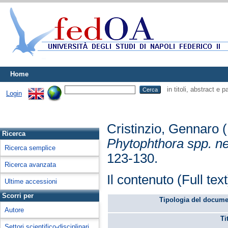
Home
in titoli, abstract e 
Login
Cristinzio, Gennaro
(
Ricerca
Phytophthora spp. nel
Ricerca semplice
123-130.
Ricerca avanzata
Il contenuto (Full tex
Ultime accessioni
Scorri per
Tipologia del docume
Autore
Ti
Settori scientifico-disciplinari