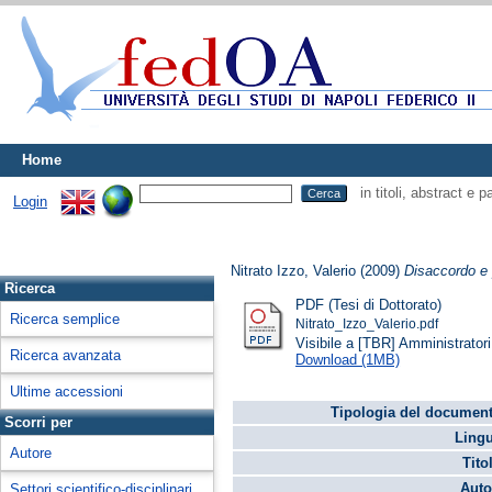
Home
in titoli, abstract e 
Login
Nitrato Izzo, Valerio
(2009)
Disaccordo e p
Ricerca
PDF (Tesi di Dottorato)
Ricerca semplice
Nitrato_Izzo_Valerio.pdf
Visibile a [TBR] Amministratori 
Ricerca avanzata
Download (1MB)
Ultime accessioni
Tipologia del document
Scorri per
Lingu
Autore
Tito
Auto
Settori scientifico-disciplinari