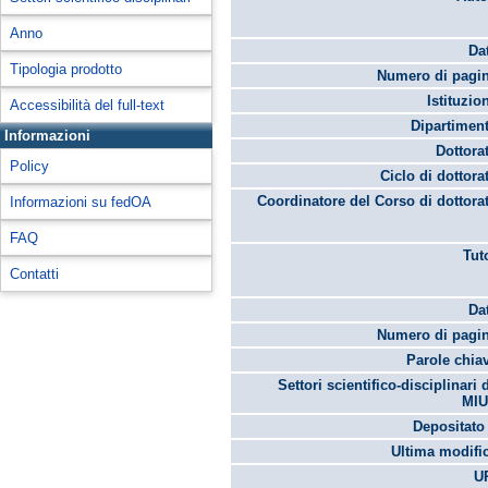
Anno
Da
Tipologia prodotto
Numero di pagin
Istituzio
Accessibilità del full-text
Dipartimen
Informazioni
Dottora
Policy
Ciclo di dottora
Coordinatore del Corso di dottora
Informazioni su fedOA
FAQ
Tut
Contatti
Da
Numero di pagin
Parole chia
Settori scientifico-disciplinari 
MIU
Depositato 
Ultima modifi
U