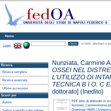
Home
in titoli, abstract e 
Login
Nunziata, Carmine 
Ricerca
OSSEI NEL DISTR
Ricerca semplice
L’UTILIZZO DI IN
Ricerca avanzata
TECNICA B I O. C 
Ultime accessioni
dottorato] (Inedito)
Scorri per
PDF (tesi di dottorato in s
Autore
Nunziata_CarmineAndrea.pd
Download (4MB)
|
Anteprim
Settori scientifico-disciplinari