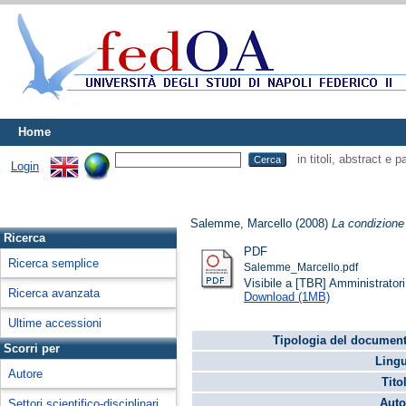
Home
in titoli, abstract e 
Login
Salemme, Marcello
(2008)
La condizione g
Ricerca
PDF
Ricerca semplice
Salemme_Marcello.pdf
Visibile a [TBR] Amministratori 
Ricerca avanzata
Download (1MB)
Ultime accessioni
Tipologia del document
Scorri per
Lingu
Autore
Tito
Auto
Settori scientifico-disciplinari