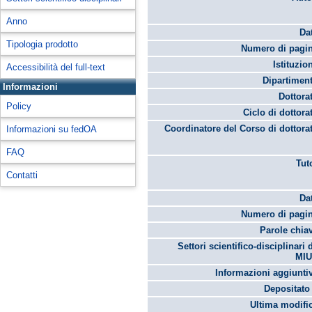
Anno
Da
Tipologia prodotto
Numero di pagin
Istituzio
Accessibilità del full-text
Dipartimen
Informazioni
Dottora
Policy
Ciclo di dottora
Coordinatore del Corso di dottora
Informazioni su fedOA
FAQ
Tut
Contatti
Da
Numero di pagin
Parole chia
Settori scientifico-disciplinari 
MIU
Informazioni aggiunti
Depositato 
Ultima modifi