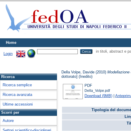
Home
in titoli, abstract e 
Login
Della Volpe, Davide
(2010)
Modellazione 
dottorato] (Inedito)
Ricerca
Ricerca semplice
PDF
Della_Volpe.pdf
Ricerca avanzata
Download (9MB)
|
Anteprim
Ultime accessioni
Tipologia del docume
Scorri per
Lin
Autore
Ti
Settori scientifico-disciplinari