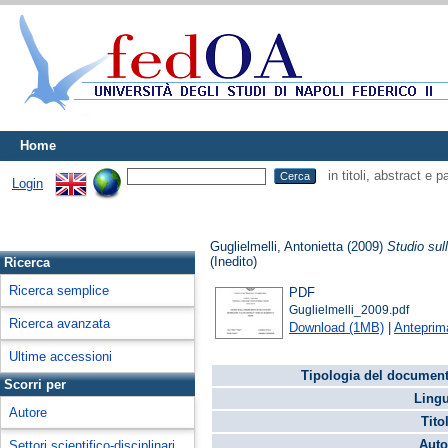
Home
in titoli, abstract e 
Login
Guglielmelli, Antonietta
(2009)
Studio sul
(Inedito)
Ricerca
Ricerca semplice
PDF
Guglielmelli_2009.pdf
Ricerca avanzata
Download (1MB)
|
Anteprim
Ultime accessioni
Tipologia del document
Scorri per
Lingu
Autore
Tito
Auto
Settori scientifico-disciplinari