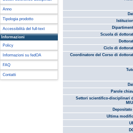
Anno
Da
Tipologia prodotto
Istituzio
Dipartimen
Accessibilità del full-text
Scuola di dottora
Informazioni
Dottora
Policy
Ciclo di dottora
Coordinatore del Corso di dottora
Informazioni su fedOA
FAQ
Tut
Contatti
Da
Parole chia
Settori scientifico-disciplinari 
MIU
Depositato 
Ultima modifi
U
DO