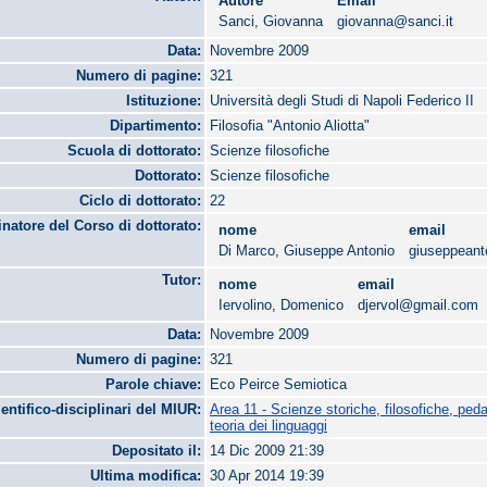
Autore
Email
Sanci, Giovanna
giovanna@sanci.it
Data:
Novembre 2009
Numero di pagine:
321
Istituzione:
Università degli Studi di Napoli Federico II
Dipartimento:
Filosofia "Antonio Aliotta"
Scuola di dottorato:
Scienze filosofiche
Dottorato:
Scienze filosofiche
Ciclo di dottorato:
22
natore del Corso di dottorato:
nome
email
Di Marco, Giuseppe Antonio
giuseppeant
Tutor:
nome
email
Iervolino, Domenico
djervol@gmail.com
Data:
Novembre 2009
Numero di pagine:
321
Parole chiave:
Eco Peirce Semiotica
ientifico-disciplinari del MIUR:
Area 11 - Scienze storiche, filosofiche, ped
teoria dei linguaggi
Depositato il:
14 Dic 2009 21:39
Ultima modifica:
30 Apr 2014 19:39