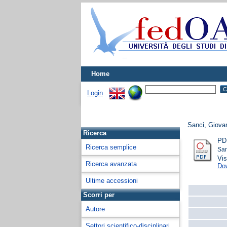
Home
Login
Sanci, Giova
Ricerca
PD
Ricerca semplice
San
Vis
Ricerca avanzata
Do
Ultime accessioni
Scorri per
Autore
Settori scientifico-disciplinari