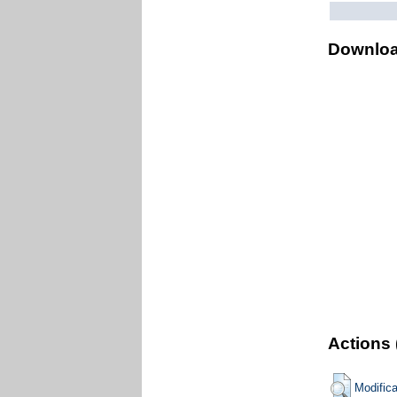
Downlo
Actions 
Modific