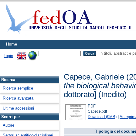
Home
in titoli, abstract e 
Login
Capece, Gabriele
(2
Ricerca
the biological behavi
Ricerca semplice
dottorato] (Inedito)
Ricerca avanzata
PDF
Ultime accessioni
Capece.pdf
Download (9MB)
|
Anteprim
Scorri per
Autore
Tipologia del docume
Settori scientifico-disciplinari