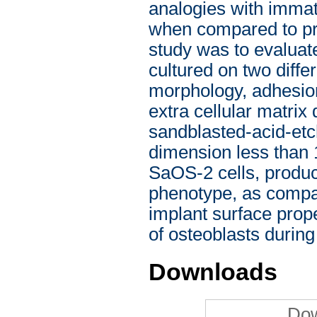
analogies with immat
when compared to pri
study was to evaluate
cultured on two diffe
morphology, adhesion
extra cellular matrix
sandblasted-acid-etc
dimension less than 1
SaOS-2 cells, produci
phenotype, as compare
implant surface prope
of osteoblasts during
Downloads
Dow