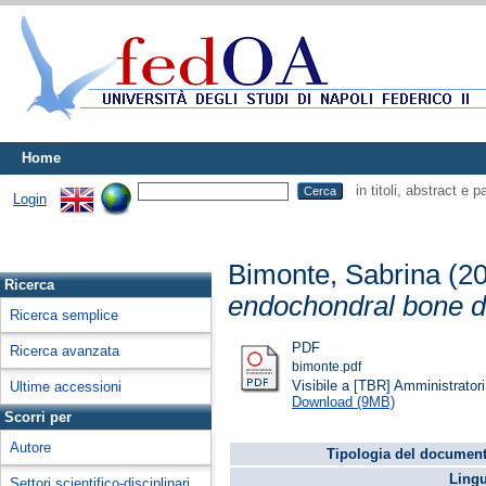
Home
in titoli, abstract e 
Login
Bimonte, Sabrina
(2
Ricerca
endochondral bone 
Ricerca semplice
PDF
Ricerca avanzata
bimonte.pdf
Visibile a [TBR] Amministratori 
Ultime accessioni
Download (9MB)
Scorri per
Autore
Tipologia del document
Lingu
Settori scientifico-disciplinari