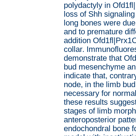
polydactyly in Ofd1f
loss of Shh signalin
long bones were due t
and to premature diff
addition Ofd1fl|Prx1
collar. Immunofluores
demonstrate that Ofd1
bud mesenchyme and 
indicate that, contra
node, in the limb bu
necessary for normal 
these results sugges
stages of limb morph
anteroposterior patter
endochondral bone fo