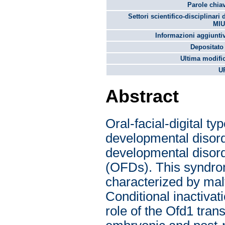
Parole chia
Settori scientifico-disciplinari 
MIU
Informazioni aggiunti
Depositato 
Ultima modifi
U
Abstract
Oral-facial-digital t
developmental disord
developmental disord
(OFDs). This syndrome
characterized by malf
Conditional inactivat
role of the Ofd1 tran