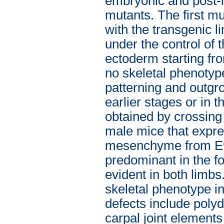
embryonic and post-n
mutants. The first mu
with the transgenic 
under the control of
ectoderm starting fr
no skeletal phenotype
patterning and outgr
earlier stages or in
obtained by crossing
male mice that expre
mesenchyme from E9.
predominant in the 
evident in both limb
skeletal phenotype in
defects include polyda
carpal joint element