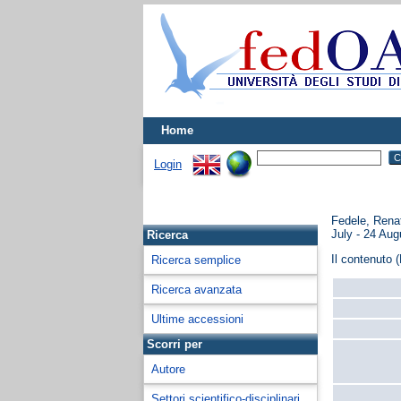
Home
Login
Fedele, Rena
July - 24 Aug
Ricerca
Il contenuto (
Ricerca semplice
Ricerca avanzata
Ultime accessioni
Scorri per
Autore
Settori scientifico-disciplinari