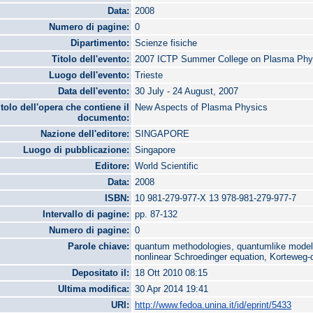
Data:
2008
Numero di pagine:
0
Dipartimento:
Scienze fisiche
Titolo dell'evento:
2007 ICTP Summer College on Plasma Phy
Luogo dell'evento:
Trieste
Data dell'evento:
30 July - 24 August, 2007
itolo dell'opera che contiene il
New Aspects of Plasma Physics
documento:
Nazione dell'editore:
SINGAPORE
Luogo di pubblicazione:
Singapore
Editore:
World Scientific
Data:
2008
ISBN:
10 981-279-977-X 13 978-981-279-977-7
Intervallo di pagine:
pp. 87-132
Numero di pagine:
0
Parole chiave:
quantum methodologies, quantumlike models
nonlinear Schroedinger equation, Korteweg-d
Depositato il:
18 Ott 2010 08:15
Ultima modifica:
30 Apr 2014 19:41
URI:
http://www.fedoa.unina.it/id/eprint/5433