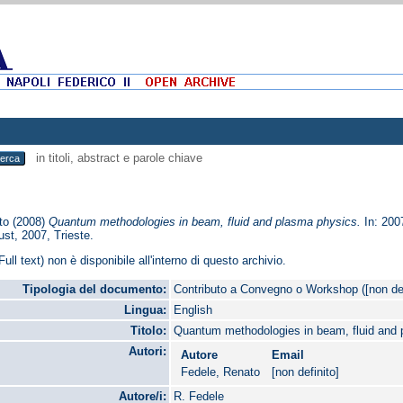
in titoli, abstract e parole chiave
to
(2008)
Quantum methodologies in beam, fluid and plasma physics.
In: 200
ust, 2007, Trieste.
Full text) non è disponibile all'interno di questo archivio.
Tipologia del documento:
Contributo a Convegno o Workshop ([non def
Lingua:
English
Titolo:
Quantum methodologies in beam, fluid and
Autori:
Autore
Email
Fedele, Renato
[non definito]
Autore/i:
R. Fedele