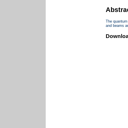
Abstra
The quantum m
and beams are
Downlo