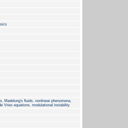
sics
, Madelung's fluids, nonlinear phenomena,
e Vries equations, modulational instability