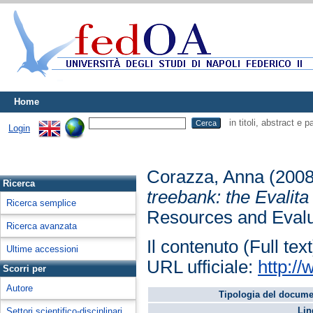
Home
in titoli, abstract e 
Login
Corazza, Anna
(200
Ricerca
treebank: the Evalita
Ricerca semplice
Resources and Evalu
Ricerca avanzata
Il contenuto (Full tex
Ultime accessioni
URL ufficiale:
http:/
Scorri per
Autore
Tipologia del docume
Lin
Settori scientifico-disciplinari