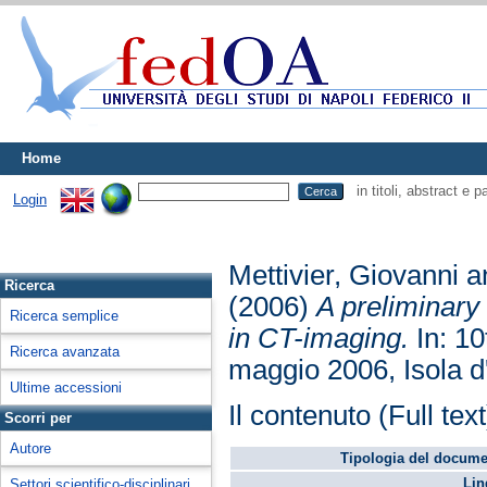
Home
in titoli, abstract e 
Login
Mettivier, Giovanni
a
Ricerca
(2006)
A preliminary
Ricerca semplice
in CT-imaging.
In: 10
Ricerca avanzata
maggio 2006, Isola d'
Ultime accessioni
Il contenuto (Full tex
Scorri per
Autore
Tipologia del docume
Lin
Settori scientifico-disciplinari