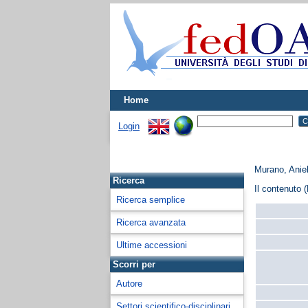
Home
Login
Murano, Aniel
Ricerca
Il contenuto (
Ricerca semplice
Ricerca avanzata
Ultime accessioni
Scorri per
Autore
Settori scientifico-disciplinari