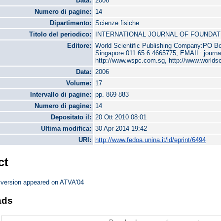
Data:
2006
Numero di pagine:
14
Dipartimento:
Scienze fisiche
Titolo del periodico:
INTERNATIONAL JOURNAL OF FOUNDA
Editore:
World Scientific Publishing Company:PO Bo
Singapore:011 65 6 4665775, EMAIL: jour
http://www.wspc.com.sg, http://www.worlds
Data:
2006
Volume:
17
Intervallo di pagine:
pp. 869-883
Numero di pagine:
14
Depositato il:
20 Ott 2010 08:01
Ultima modifica:
30 Apr 2014 19:42
URI:
http://www.fedoa.unina.it/id/eprint/6494
ct
y version appeared on ATVA'04
ads