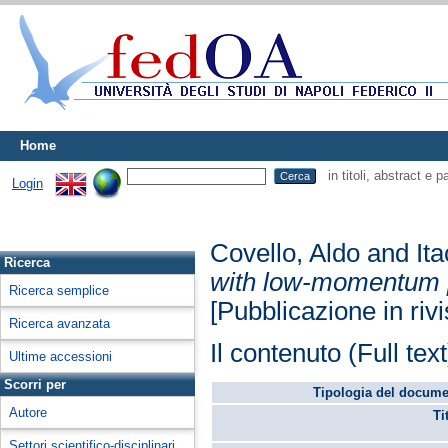
Home
in titoli, abstract e 
Login
Covello, Aldo
and
It
Ricerca
with low-momentum po
Ricerca semplice
[Pubblicazione in rivi
Ricerca avanzata
Il contenuto (Full tex
Ultime accessioni
Scorri per
Tipologia del docume
Autore
Ti
Settori scientifico-disciplinari