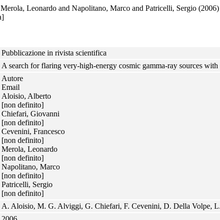
d
Merola, Leonardo
and
Napolitano, Marco
and
Patricelli, Sergio
(2006
a]
Pubblicazione in rivista scientifica
A search for flaring very-high-energy cosmic gamma-ray sources wit
Autore
Email
Aloisio, Alberto
[non definito]
Chiefari, Giovanni
[non definito]
Cevenini, Francesco
[non definito]
Merola, Leonardo
[non definito]
Napolitano, Marco
[non definito]
Patricelli, Sergio
[non definito]
A. Aloisio, M. G. Alviggi, G. Chiefari, F. Cevenini, D. Della Volpe, L. 
2006