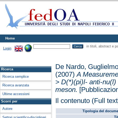
Home
in titoli, abstract e 
Login
De Nardo, Guglielm
Ricerca
(2007)
A Measurement
Ricerca semplice
> D(*)(pi)l- anti-nu(l
Ricerca avanzata
meson.
[Pubblicazione
Ultime accessioni
Il contenuto (Full tex
Scorri per
Autore
Tipologia del docume
Ti
Settori scientifico-disciplinari