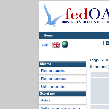
Home
Login
Longo, Gius
Ricerca
Il contenuto (
Ricerca semplice
Ricerca avanzata
Ultime accessioni
Scorri per
Autore
Settori scientifico-disciplinari