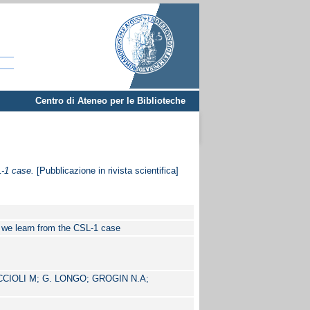
Centro di Ateneo per le Biblioteche
L-1 case.
[Pubblicazione in rivista scientifica]
t we learn from the CSL-1 case
CIOLI M; G. LONGO; GROGIN N.A;