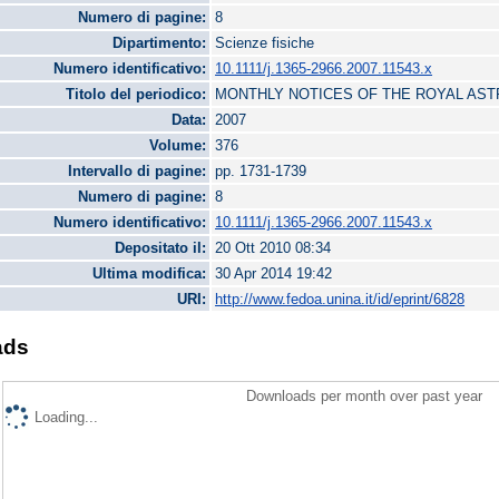
Numero di pagine:
8
Dipartimento:
Scienze fisiche
Numero identificativo:
10.1111/j.1365-2966.2007.11543.x
Titolo del periodico:
MONTHLY NOTICES OF THE ROYAL AS
Data:
2007
Volume:
376
Intervallo di pagine:
pp. 1731-1739
Numero di pagine:
8
Numero identificativo:
10.1111/j.1365-2966.2007.11543.x
Depositato il:
20 Ott 2010 08:34
Ultima modifica:
30 Apr 2014 19:42
URI:
http://www.fedoa.unina.it/id/eprint/6828
ads
Downloads per month over past year
Loading...