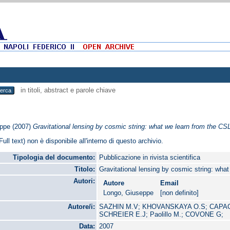
in titoli, abstract e parole chiave
eppe
(2007)
Gravitational lensing by cosmic string: what we learn from the CS
Full text) non è disponibile all'interno di questo archivio.
Tipologia del documento:
Pubblicazione in rivista scientifica
Titolo:
Gravitational lensing by cosmic string: wha
Autori:
Autore
Email
Longo, Giuseppe
[non definito]
Autore/i:
SAZHIN M.V; KHOVANSKAYA O.S; CAPAC
SCHREIER E.J; Paolillo M.; COVONE G;
Data:
2007