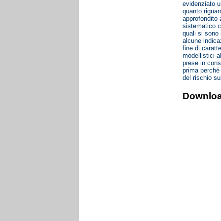
evidenziato u
quanto riguar
approfondito a
sistematico ch
quali si sono 
alcune indica
fine di carat
modellistici a
prese in cons
prima perché 
del rischio su
Downlo