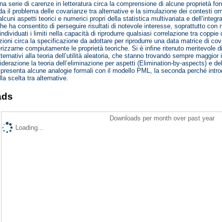
na serie di carenze in letteratura circa la comprensione di alcune proprietà fo
da il problema delle covarianze tra alternative e la simulazione dei contesti
lcuni aspetti teorici e numerici propri della statistica multivariata e dell’int
e ha consentito di perseguire risultati di notevole interesse, soprattutto con r
individuati i limiti nella capacità di riprodurre qualsiasi correlazione tra coppi
zioni circa la specificazione da adottare per riprodurre una data matrice di cov
terizzarne compiutamente le proprietà teoriche. Si è infine ritenuto meritevole d
lternativi alla teoria dell’utilità aleatoria, che stanno trovando sempre maggior 
iderazione la teoria dell’eliminazione per aspetti (Elimination-by-aspects) e del
presenta alcune analogie formali con il modello PML, la seconda perché introdu
lla scelta tra alternative.
ads
Downloads per month over past year
Loading...