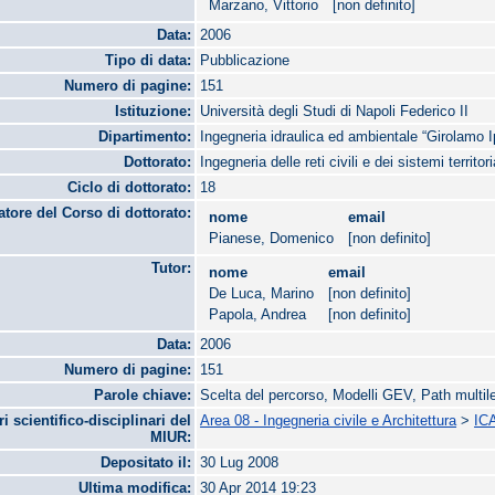
Marzano, Vittorio
[non definito]
Data:
2006
Tipo di data:
Pubblicazione
Numero di pagine:
151
Istituzione:
Università degli Studi di Napoli Federico II
Dipartimento:
Ingegneria idraulica ed ambientale “Girolamo I
Dottorato:
Ingegneria delle reti civili e dei sistemi territori
Ciclo di dottorato:
18
tore del Corso di dottorato:
nome
email
Pianese, Domenico
[non definito]
Tutor:
nome
email
De Luca, Marino
[non definito]
Papola, Andrea
[non definito]
Data:
2006
Numero di pagine:
151
Parole chiave:
Scelta del percorso, Modelli GEV, Path multile
ri scientifico-disciplinari del
Area 08 - Ingegneria civile e Architettura
>
ICA
MIUR:
Depositato il:
30 Lug 2008
Ultima modifica:
30 Apr 2014 19:23