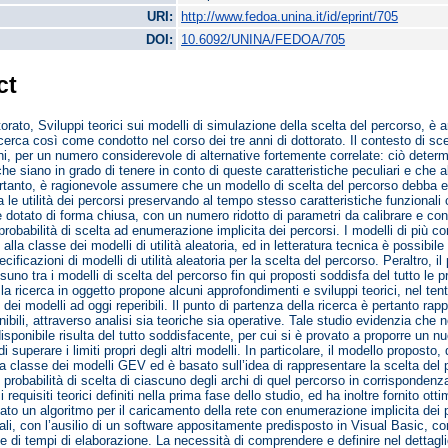
URI:
http://www.fedoa.unina.it/id/eprint/705
DOI:
10.6092/UNINA/FEDOA/705
ct
torato, Sviluppi teorici sui modelli di simulazione della scelta del percorso, è a
cerca così come condotto nel corso dei tre anni di dottorato. Il contesto di sce
ni, per un numero considerevole di alternative fortemente correlate: ciò determ
he siano in grado di tenere in conto di queste caratteristiche peculiari e che a
rtanto, è ragionevole assumere che un modello di scelta del percorso debba esse
a le utilità dei percorsi preservando al tempo stesso caratteristiche funziona
 dotato di forma chiusa, con un numero ridotto di parametri da calibrare e con 
 probabilità di scelta ad enumerazione implicita dei percorsi. I modelli di più 
lla classe dei modelli di utilità aleatoria, ed in letteratura tecnica è possibile
ecificazioni di modelli di utilità aleatoria per la scelta del percorso. Peraltro, 
uno tra i modelli di scelta del percorso fin qui proposti soddisfa del tutto le 
la ricerca in oggetto propone alcuni approfondimenti e sviluppi teorici, nel ten
e dei modelli ad oggi reperibili. Il punto di partenza della ricerca è pertanto ra
nibili, attraverso analisi sia teoriche sia operative. Tale studio evidenzia che
isponibile risulta del tutto soddisfacente, per cui si è provato a proporre un 
 superare i limiti propri degli altri modelli. In particolare, il modello propost
la classe dei modelli GEV ed è basato sull’idea di rappresentare la scelta del
 probabilità di scelta di ciascuno degli archi di quel percorso in corrispondenz
 requisiti teorici definiti nella prima fase dello studio, ed ha inoltre fornito otti
to un algoritmo per il caricamento della rete con enumerazione implicita dei p
ali, con l’ausilio di un software appositamente predisposto in Visual Basic, con 
o e di tempi di elaborazione. La necessità di comprendere e definire nel dettagl