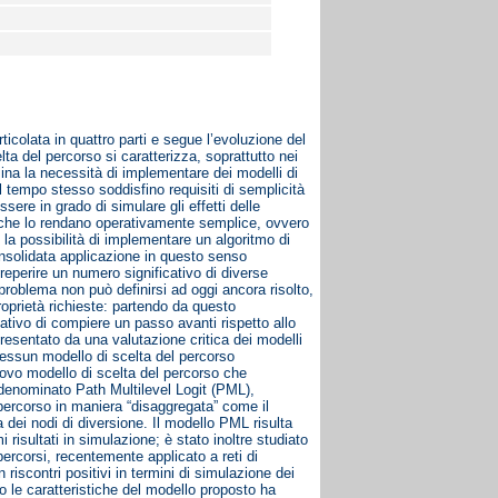
rticolata in quattro parti e segue l’evoluzione del
lta del percorso si caratterizza, soprattutto nei
ina la necessità di implementare dei modelli di
l tempo stesso soddisfino requisiti di semplicità
re in grado di simulare gli effetti delle
li che lo rendano operativamente semplice, ovvero
la possibilità di implementare un algoritmo di
consolidata applicazione in questo senso
 reperire un numero significativo di diverse
il problema non può definirsi ad oggi ancora risolto,
proprietà richieste: partendo da questo
tativo di compiere un passo avanti rispetto allo
ppresentato da una valutazione critica dei modelli
 nessun modello di scelta del percorso
nuovo modello di scelta del percorso che
o, denominato Path Multilevel Logit (PML),
 percorso in maniera “disaggregata” come il
a dei nodi di diversione. Il modello PML risulta
mi risultati in simulazione; è stato inoltre studiato
ercorsi, recentemente applicato a reti di
riscontri positivi in termini di simulazione dei
io le caratteristiche del modello proposto ha