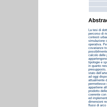
Abstra
La tesi di dot
percorso di ri
contesti urba
simulazione c
operativa. Pe
covarianze tr
possibilmente
calcolo delle
appartengono a
tipologie e sp
in quanto ness
presupposto, 
stato dell’art
ad oggi dispo
attualmente d
permettesse di
appartiene al
prodotto delle
coerente con i
ed implementa
dimensioni re
flussi di arc