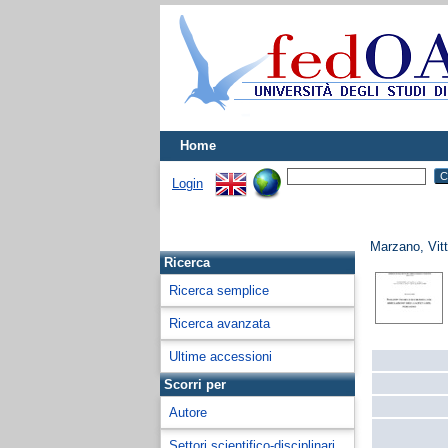
Home
Login
Marzano, Vitt
Ricerca
Ricerca semplice
Ricerca avanzata
Ultime accessioni
Scorri per
Autore
Settori scientifico-disciplinari