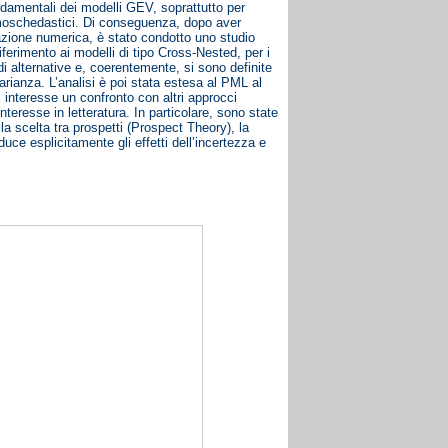
ndamentali dei modelli GEV, soprattutto per
 omoschedastici. Di conseguenza, dopo aver
egrazione numerica, è stato condotto uno studio
iferimento ai modelli di tipo Cross-Nested, per i
e di alternative e, coerentemente, si sono definite
arianza. L’analisi è poi stata estesa al PML al
i interesse un confronto con altri approcci
interesse in letteratura. In particolare, sono state
la scelta tra prospetti (Prospect Theory), la
ce esplicitamente gli effetti dell’incertezza e