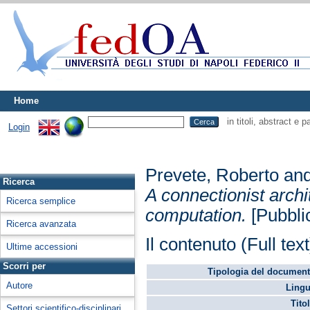
Home
in titoli, abstract e 
Login
Prevete, Roberto
an
Ricerca
A connectionist archi
Ricerca semplice
computation.
[Pubblic
Ricerca avanzata
Il contenuto (Full tex
Ultime accessioni
Scorri per
Tipologia del document
Autore
Lingu
Tito
Settori scientifico-disciplinari