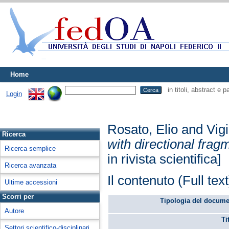
Home
in titoli, abstract e 
Login
Rosato, Elio
and
Vig
Ricerca
with directional frag
Ricerca semplice
in rivista scientifica]
Ricerca avanzata
Il contenuto (Full tex
Ultime accessioni
Scorri per
Tipologia del docume
Autore
Ti
Settori scientifico-disciplinari