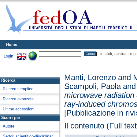
Home
in titoli, abstract e 
Login
Manti, Lorenzo
and
M
Ricerca
Scampoli, Paola
an
Ricerca semplice
microwave radiation 
Ricerca avanzata
ray-induced chromos
Ultime accessioni
[Pubblicazione in rivi
Scorri per
Il contenuto (Full tex
Autore
Settori scientifico-disciplinari