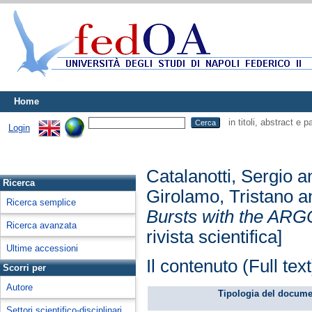
Home
in titoli, abstract e 
Login
Catalanotti, Sergio
a
Ricerca
Girolamo, Tristano
a
Ricerca semplice
Bursts with the ARG
Ricerca avanzata
rivista scientifica]
Ultime accessioni
Il contenuto (Full tex
Scorri per
Autore
Tipologia del docume
Settori scientifico-disciplinari