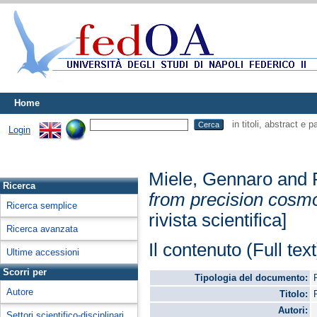
Home
in titoli, abstract e 
Login
Miele, Gennaro
and
Ricerca
from precision cosmo
Ricerca semplice
rivista scientifica]
Ricerca avanzata
Il contenuto (Full tex
Ultime accessioni
Scorri per
Tipologia del documento:
Autore
Titolo:
Autori:
Settori scientifico-disciplinari