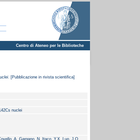
Centro di Ateneo per le Biblioteche
uclei.
[Pubblicazione in rivista scientifica]
 142Cs nuclei
ovello, A. Gargano, N. Itaco, Y.X. Luo, J.O.