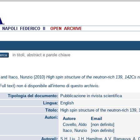
in titoli, abstract e parole chiave
and
Itaco, Nunzio
(2010)
High spin structure of the neutron-rich 139, 142Cs n
Full text) non è disponibile all'interno di questo archivio.
Tipologia del documento:
Pubblicazione in rivista scientifica
Lingua:
English
Titolo:
High spin structure of the neutron-rich 139,
Autori:
Autore
Email
Covello, Aldo
[non definito]
Itaco, Nunzio
[non definito]
Autore/i:
S.H. Liu, J.H. Hamilton, A.V. Ramayya, A. C