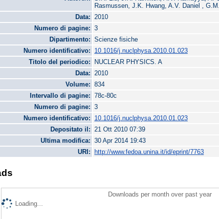
Rasmussen, J.K. Hwang, A.V. Daniel , G.M.
Data:
2010
Numero di pagine:
3
Dipartimento:
Scienze fisiche
Numero identificativo:
10.1016/j.nuclphysa.2010.01.023
Titolo del periodico:
NUCLEAR PHYSICS. A
Data:
2010
Volume:
834
Intervallo di pagine:
78c-80c
Numero di pagine:
3
Numero identificativo:
10.1016/j.nuclphysa.2010.01.023
Depositato il:
21 Ott 2010 07:39
Ultima modifica:
30 Apr 2014 19:43
URI:
http://www.fedoa.unina.it/id/eprint/7763
ads
Downloads per month over past year
Loading...