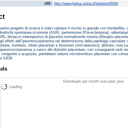
URI:
http://www.fedoa.unina.it/id/eprint/8040
ct
esto progetto di ricerca è stato valutare il rischio in gravide con trombofilia, 
bortività spontanea ricorrente (ASR), ipertensione (Pre-eclampsia), rallentatam
FGR), distacco intempestivo di placenta normalmente inserta (Abruptio placent
 gli effetti dell’iperomocisteinemia nel determinismo della patologia vascolare 
centare, trombosi, infarti placentari e fenomeni simil-aterosici); definire i me
iperomocisteinemia a carico del distretto placentare, con conseguenti esiti ne
, congenite o acquisite, potrebbero indurre microtrombosi placentari con conse
llo IUGR.
ads
Downloads per month over past year
Loading...