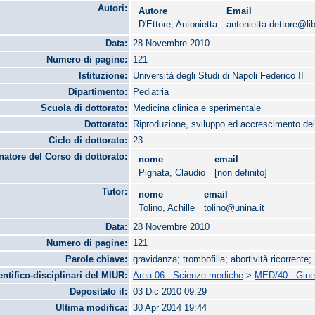
Autori:
Autore
Email
D'Ettore, Antonietta
antonietta.dettore@lib
Data:
28 Novembre 2010
Numero di pagine:
121
Istituzione:
Università degli Studi di Napoli Federico II
Dipartimento:
Pediatria
Scuola di dottorato:
Medicina clinica e sperimentale
Dottorato:
Riproduzione, sviluppo ed accrescimento de
Ciclo di dottorato:
23
atore del Corso di dottorato:
nome
email
Pignata, Claudio
[non definito]
Tutor:
nome
email
Tolino, Achille
tolino@unina.it
Data:
28 Novembre 2010
Numero di pagine:
121
Parole chiave:
gravidanza; trombofilia; abortività ricorrente
entifico-disciplinari del MIUR:
Area 06 - Scienze mediche
>
MED/40 - Ginec
Depositato il:
03 Dic 2010 09:29
Ultima modifica:
30 Apr 2014 19:44