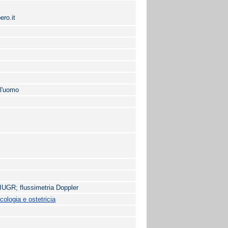
ero.it
ll'uomo
; IUGR; flussimetria Doppler
ologia e ostetricia