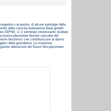
congenita o acquisita, di alcune patologie della
ento della crescita endouterina (fetal growth
are /DIPNI). Ci è sembrato interessante studiare
occlusiva placentare (lesioni vascolari del
ccanismi biochimici che contribuiscono al danno
gativi della gravidanza. Le mutazioni
guente alterazione del flusso feto-placentare