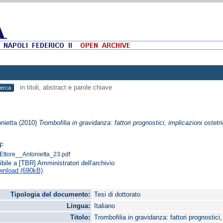
in titoli, abstract e parole chiave
onietta
(2010)
Trombofilia in gravidanza: fattori prognostici, implicazioni ostetri
F
Ettore__Antonietta_23.pdf
ibile a [TBR] Amministratori dell'archivio
wnload (690kB)
Tipologia del documento:
Tesi di dottorato
Lingua:
Italiano
Titolo:
Trombofilia in gravidanza: fattori prognostici,