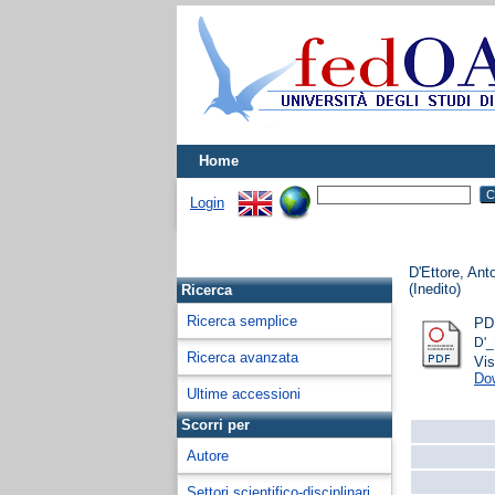
Home
Login
D'Ettore, Ant
(Inedito)
Ricerca
Ricerca semplice
PD
D'_
Ricerca avanzata
Vis
Do
Ultime accessioni
Scorri per
Autore
Settori scientifico-disciplinari