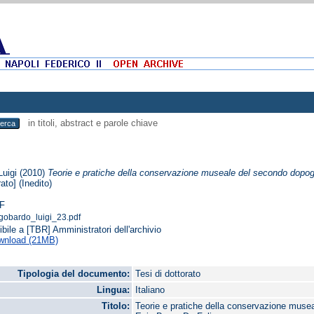
in titoli, abstract e parole chiave
Luigi
(2010)
Teorie e pratiche della conservazione museale del secondo dopo
rato] (Inedito)
F
gobardo_luigi_23.pdf
ibile a [TBR] Amministratori dell'archivio
wnload (21MB)
Tipologia del documento:
Tesi di dottorato
Lingua:
Italiano
Titolo:
Teorie e pratiche della conservazione mus