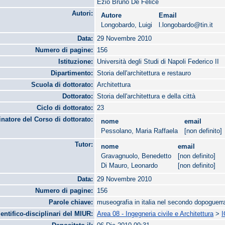
Ezio Bruno De Felice
Autori:
Autore
Email
Longobardo, Luigi
l.longobardo@tin.it
Data:
29 Novembre 2010
Numero di pagine:
156
Istituzione:
Università degli Studi di Napoli Federico II
Dipartimento:
Storia dell'architettura e restauro
Scuola di dottorato:
Architettura
Dottorato:
Storia dell'architettura e della città
Ciclo di dottorato:
23
natore del Corso di dottorato:
nome
email
Pessolano, Maria Raffaela
[non definito]
Tutor:
nome
email
Gravagnuolo, Benedetto
[non definito]
Di Mauro, Leonardo
[non definito]
Data:
29 Novembre 2010
Numero di pagine:
156
Parole chiave:
museografia in italia nel secondo dopoguerra
ientifico-disciplinari del MIUR:
Area 08 - Ingegneria civile e Architettura
>
I