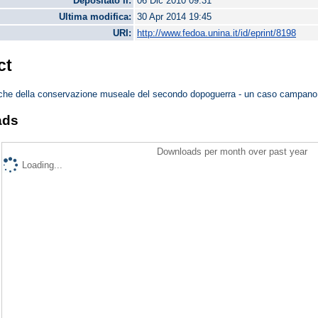
Depositato il:
06 Dic 2010 09:31
Ultima modifica:
30 Apr 2014 19:45
URI:
http://www.fedoa.unina.it/id/eprint/8198
ct
tiche della conservazione museale del secondo dopoguerra - un caso campano
ads
Downloads per month over past year
Loading...