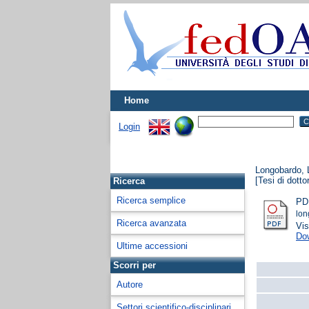
Home
Login
Longobardo, 
[Tesi di dotto
Ricerca
Ricerca semplice
PD
lon
Ricerca avanzata
Vis
Do
Ultime accessioni
Scorri per
Autore
Settori scientifico-disciplinari