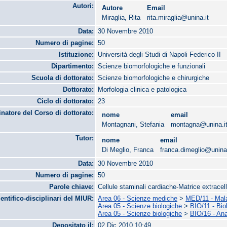
Autori:
Autore
Email
Miraglia, Rita
rita.miraglia@unina.it
Data:
30 Novembre 2010
Numero di pagine:
50
Istituzione:
Università degli Studi di Napoli Federico II
Dipartimento:
Scienze biomorfologiche e funzionali
Scuola di dottorato:
Scienze biomorfologiche e chirurgiche
Dottorato:
Morfologia clinica e patologica
Ciclo di dottorato:
23
natore del Corso di dottorato:
nome
email
Montagnani, Stefania
montagna@unina.i
Tutor:
nome
email
Di Meglio, Franca
franca.dimeglio@unina.
Data:
30 Novembre 2010
Numero di pagine:
50
Parole chiave:
Cellule staminali cardiache-Matrice extracell
ientifico-disciplinari del MIUR:
Area 06 - Scienze mediche
>
MED/11 - Malat
Area 05 - Scienze biologiche
>
BIO/11 - Bio
Area 05 - Scienze biologiche
>
BIO/16 - An
Depositato il:
02 Dic 2010 10:49