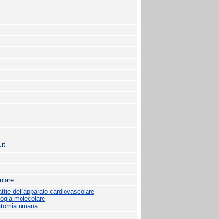
t
it
ulare
tie dell'apparato cardiovascolare
logia molecolare
atomia umana