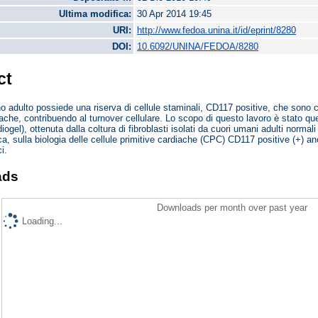
Ultima modifica:
30 Apr 2014 19:45
URI:
http://www.fedoa.unina.it/id/eprint/8280
DOI:
10.6092/UNINA/FEDOA/8280
ct
o adulto possiede una riserva di cellule staminali, CD117 positive, che sono capa
iache, contribuendo al turnover cellulare. Lo scopo di questo lavoro è stato quell
iogel), ottenuta dalla coltura di fibroblasti isolati da cuori umani adulti normal
a, sulla biologia delle cellule primitive cardiache (CPC) CD117 positive (+) an
i.
ads
Downloads per month over past year
Loading...