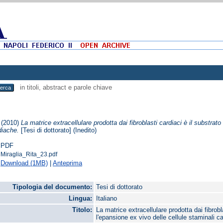
in titoli, abstract e parole chiave
(2010)
La matrice extracellulare prodotta dai fibroblasti cardiaci è il substrato
diache.
[Tesi di dottorato] (Inedito)
PDF
Miraglia_Rita_23.pdf
Download (1MB)
|
Anteprima
Tipologia del documento:
Tesi di dottorato
Lingua:
Italiano
Titolo:
La matrice extracellulare prodotta dai fibrobl
l'epansione ex vivo delle cellule staminali c