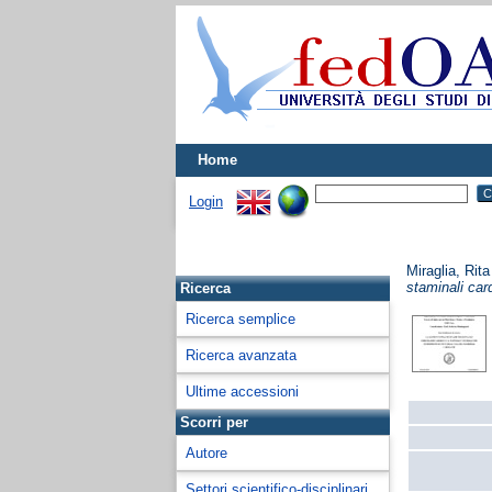
Home
Login
Miraglia, Rita
staminali car
Ricerca
Ricerca semplice
Ricerca avanzata
Ultime accessioni
Scorri per
Autore
Settori scientifico-disciplinari