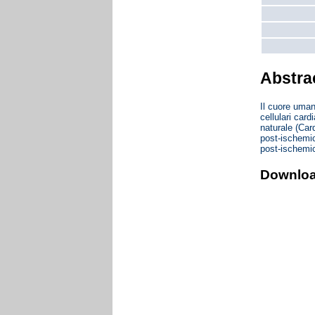
Abstra
Il cuore uman
cellulari card
naturale (Card
post-ischemic
post-ischemic
Downlo