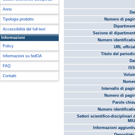
Anno
Da
Tipologia prodotto
Numero di pagin
Dipartimen
Accessibilità del full-text
Sezione di dipartimen
Informazioni
Numero identificati
Policy
URL ufficia
Titolo del periodi
Informazioni su fedOA
Da
FAQ
ISS
Volum
Contatti
Numer
Intervallo di pagi
Numero di pagin
Parole chia
Numero identificati
Settori scientifico-disciplinari 
MIU
Informazioni aggiunti
Depositato 