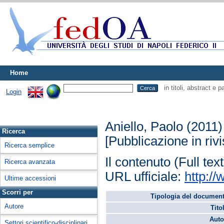
Home
in titoli, abstract e 
Login
Aniello, Paolo
(2011
Ricerca
[Pubblicazione in rivi
Ricerca semplice
Il contenuto (Full tex
Ricerca avanzata
URL ufficiale:
http:/
Ultime accessioni
Scorri per
Tipologia del document
Autore
Tito
Auto
Settori scientifico-disciplinari