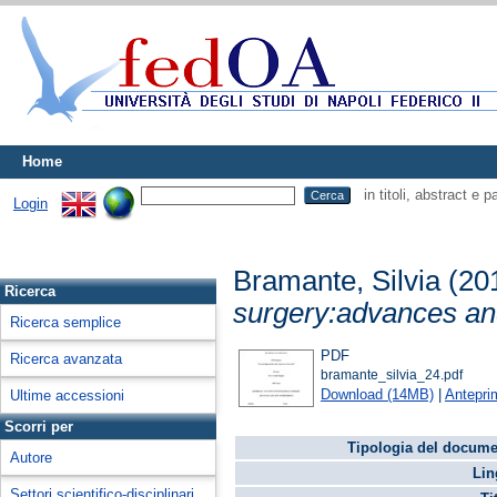
Home
in titoli, abstract e 
Login
Bramante, Silvia
(20
Ricerca
surgery:advances an
Ricerca semplice
PDF
Ricerca avanzata
bramante_silvia_24.pdf
Download (14MB)
|
Antepri
Ultime accessioni
Scorri per
Tipologia del docume
Autore
Lin
Settori scientifico-disciplinari