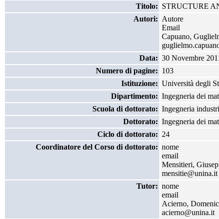
Titolo:
STRUCTURE A
Autori:
Autore
Email
Capuano, Guglie
guglielmo.capuan
Data:
30 Novembre 201
Numero di pagine:
103
Istituzione:
Università degli S
Dipartimento:
Ingegneria dei mat
Scuola di dottorato:
Ingegneria industr
Dottorato:
Ingegneria dei mate
Ciclo di dottorato:
24
Coordinatore del Corso di dottorato:
nome
email
Mensitieri, Giuse
mensitie@unina.it
Tutor:
nome
email
Acierno, Domeni
acierno@unina.it