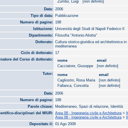
Zumbo, Luigi
[non definito]
Data:
2006
Tipo di data:
Pubblicazione
Numero di pagine:
198
Istituzione:
Università degli Studi di Napoli Federico II
Dipartimento:
Filosofia "Antonio Aliotta"
Dottorato:
Cultura storico-giuridica ed architettonica 
mediterranea
Ciclo di dottorato:
17
natore del Corso di dottorato:
nome
email
Cacciatore, Giuseppe
[non definito]
Tutor:
nome
email
Cagliostro, Rosa Maria
[non definito]
Fallanca, Concetta
[non definito]
Data:
2006
Numero di pagine:
198
Parole chiave:
Mediterraneo, Spazi di relazione, Identità
ientifico-disciplinari del MIUR:
Area 08 - Ingegneria civile e Architettura
>
I
Area 08 - Ingegneria civile e Architettura
>
I
Depositato il:
01 Ago 2008