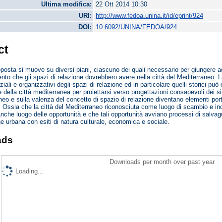
Ultima modifica:
22 Ott 2014 10:30
URI:
http://www.fedoa.unina.it/id/eprint/924
DOI:
10.6092/UNINA/FEDOA/924
ct
oposta si muove su diversi piani, ciascuno dei quali necessario per giungere a
nto che gli spazi di relazione dovrebbero avere nella città del Mediterraneo. 
iali e organizzativi degli spazi di relazione ed in particolare quelli storici pu
ella città mediterranea per proiettarsi verso progettazioni consapevoli dei signi
neo e sulla valenza del concetto di spazio di relazione diventano elementi porta
. Ossia che la città del Mediterraneo riconosciuta come luogo di scambio e inco
nche luogo delle opportunità e che tali opportunità avviano processi di salvagua
one urbana con esiti di natura culturale, economica e sociale.
ads
Downloads per month over past year
Loading...