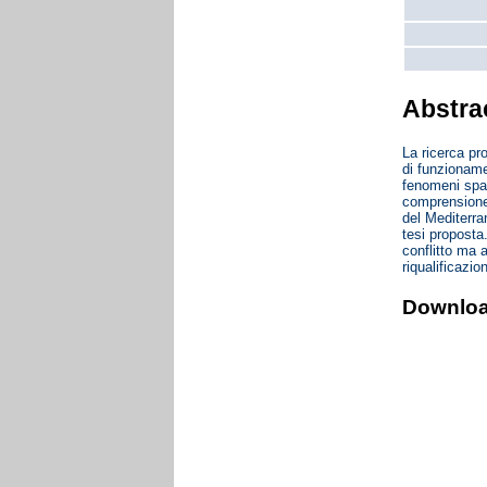
Abstra
La ricerca pr
di funzioname
fenomeni spaz
comprensione d
del Mediterra
tesi proposta
conflitto ma a
riqualificazi
Downlo