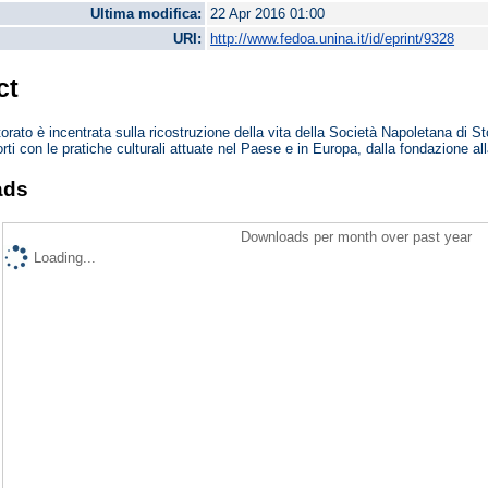
Ultima modifica:
22 Apr 2016 01:00
URI:
http://www.fedoa.unina.it/id/eprint/9328
ct
ttorato è incentrata sulla ricostruzione della vita della Società Napoletana di 
rti con le pratiche culturali attuate nel Paese e in Europa, dalla fondazione all
ads
Downloads per month over past year
Loading...