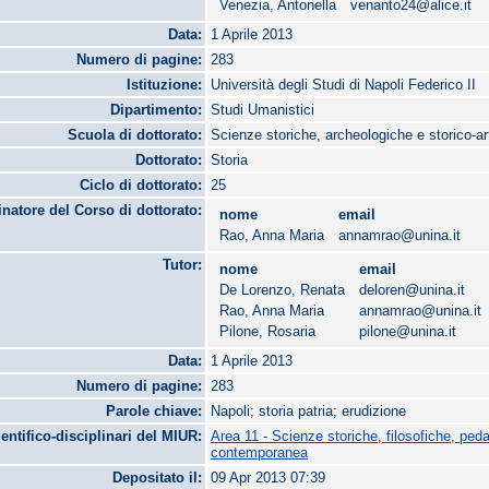
Venezia, Antonella
venanto24@alice.it
Data:
1 Aprile 2013
Numero di pagine:
283
Istituzione:
Università degli Studi di Napoli Federico II
Dipartimento:
Studi Umanistici
Scuola di dottorato:
Scienze storiche, archeologiche e storico-ar
Dottorato:
Storia
Ciclo di dottorato:
25
natore del Corso di dottorato:
nome
email
Rao, Anna Maria
annamrao@unina.it
Tutor:
nome
email
De Lorenzo, Renata
deloren@unina.it
Rao, Anna Maria
annamrao@unina.it
Pilone, Rosaria
pilone@unina.it
Data:
1 Aprile 2013
Numero di pagine:
283
Parole chiave:
Napoli; storia patria; erudizione
ientifico-disciplinari del MIUR:
Area 11 - Scienze storiche, filosofiche, ped
contemporanea
Depositato il:
09 Apr 2013 07:39