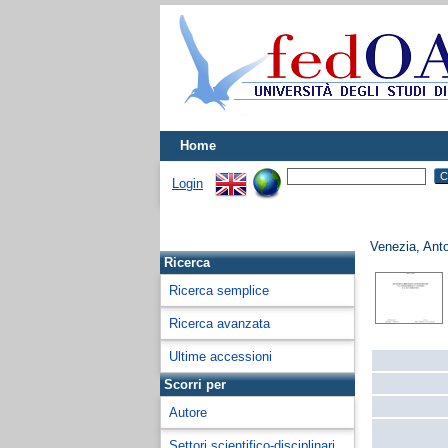
Home
Login
Venezia, Anto
Ricerca
Ricerca semplice
Ricerca avanzata
Ultime accessioni
Scorri per
Autore
Settori scientifico-disciplinari