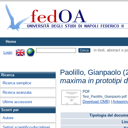
Home
in titoli, abstract e 
Login
Paolillo, Gianpaolo
(
Ricerca
maxima in prototipi d
Ricerca semplice
PDF
Ricerca avanzata
Tesi_Paolillo_Gianpaolo.pdf
Download (2MB)
|
Anteprim
Ultime accessioni
Scorri per
Tipologia del docume
Autore
Lin
Settori scientifico-disciplinari