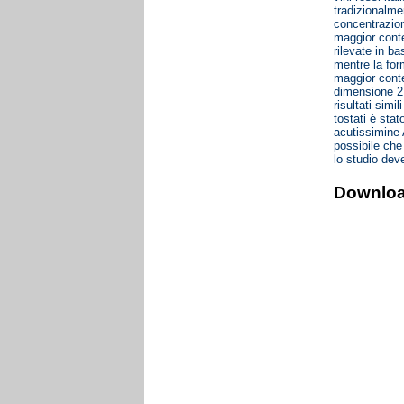
tradizionalmen
concentrazione
maggior conten
rilevate in ba
mentre la for
maggior conte
dimensione 2 
risultati sim
tostati è stat
acutissimine A
possibile che
lo studio deve
Downlo