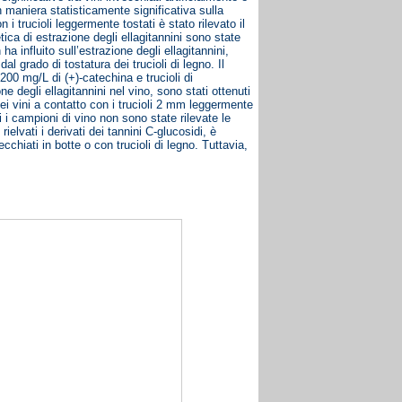
n maniera statisticamente significativa sulla
 i trucioli leggermente tostati è stato rilevato il
tica di estrazione degli ellagitannini sono state
a influito sull’estrazione degli ellagitannini,
 grado di tostatura dei trucioli di legno. Il
200 mg/L di (+)-catechina e trucioli di
 degli ellagitannini nel vino, sono stati ottenuti
nei vini a contatto con i trucioli 2 mm leggermente
ti i campioni di vino non sono state rilevate le
elvati i derivati dei tannini C-glucosidi, è
chiati in botte o con trucioli di legno. Tuttavia,