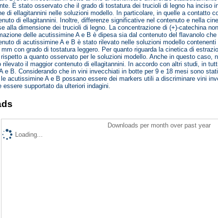
te. È stato osservato che il grado di tostatura dei trucioli di legno ha inciso i
 di ellagitannini nelle soluzioni modello. In particolare, in quelle a contatto con
uto di ellagitannini. Inoltre, differenze significative nel contenuto e nella cine
se alla dimensione dei trucioli di legno. La concentrazione di (+)-catechina non h
mazione delle acutissimine A e B è dipesa sia dal contenuto del flavanolo che dal
nuto di acutissimine A e B è stato rilevato nelle soluzioni modello contenenti 
mm con grado di tostatura leggero. Per quanto riguarda la cinetica di estrazione
ili rispetto a quanto osservato per le soluzioni modello. Anche in questo caso, 
o rilevato il maggior contenuto di ellagitannini. In accordo con altri studi, in tut
 e B. Considerando che in vini invecchiati in botte per 9 e 18 mesi sono stati ri
 le acutissimine A e B possano essere dei markers utili a discriminare vini invec
 essere supportato da ulteriori indagini.
ads
Downloads per month over past year
Loading...