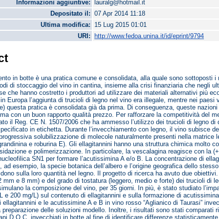
Informazioni aggiuntive:
lauralg@hotmail.it
Depositato il:
07 Apr 2014 11:18
Ultima modifica:
15 Lug 2015 01:01
URI:
http://www.fedoa.unina.it/id/eprint/9794
ct
nto in botte è una pratica comune e consolidata, alla quale sono sottoposti i mig
iodi di stoccaggio del vino in cantina, insieme alla crisi finanziaria che negli u
se che hanno costretto i produttori ad utilizzare dei materiali alternativi più e
in Europa l’aggiunta di trucioli di legno nel vino era illegale, mentre nei paesi
ile) questa pratica è consolidata già da prima. Di conseguenza, queste nazion
 ma con un buon rapporto qualità prezzo. Per rafforzare la competitività del me
to il Reg. CE N. 1507/2006 che ha ammesso l’utilizzo dei trucioli di legno di 
 specificato in etichetta. Durante l’invecchiamento con legno, il vino subisce d
progressiva solubilizzazione di molecole naturalmente presenti nella matrice l
grandinina e roburina E). Gli ellagitannini hanno una struttura chimica molto 
ssidazione e polimerizzazione. In particolare, la vescalagina reagisce con la 
nucleofilica SN1 per formare l’acutissimina A e/o B. La concentrazione di ellagi
, ad esempio, la specie botanica dell’albero e l’origine geografica dello stesso
idono sulla loro quantità nel legno. Il progetto di ricerca ha avuto due obiettivi.
mm e 8 mm) e del grado di tostatura (leggero, medio e forte) dei trucioli di leg
imulano la composizione del vino, per 35 giorni. In più, è stato studiato l’imp
 e 200 mg/L) sul contenuto di ellagitannini e sulla formazione di acutissimin
li ellagitannini e le acutissimine A e B in vino rosso “Aglianico di Taurasi” invec
la preparazione delle soluzioni modello. Inoltre, i risultati sono stati comparati r
liani D.O.C. invecchiati in botte al fine di identificare differenze statisticamente 