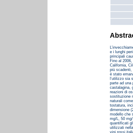
Abstra
L’invecchiame
e i lunghi per
principali cau
Fino al 2006, 
California, C
più scadenti,
è stato emana
l’utilizzo sia
parte ad una 
castalagina, 
reazioni di o
sostituzione 
naturali come
tostatura, inc
dimensione (2 
modello che s
mg/L, 50 mg/L
quantificati g
utilizzati nel
vini rossi ita