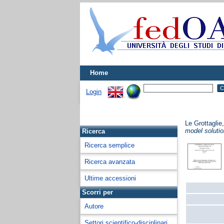
Home
Login
Le Grottaglie
model solutio
Ricerca
Ricerca semplice
Ricerca avanzata
Ultime accessioni
Scorri per
Autore
Settori scientifico-disciplinari