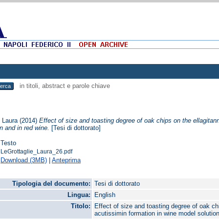
in titoli, abstract e parole chiave
, Laura
(2014)
Effect of size and toasting degree of oak chips on the ellagitan
n and in red wine.
[Tesi di dottorato]
Testo
LeGrottaglie_Laura_26.pdf
Download (3MB)
|
Anteprima
Tipologia del documento:
Tesi di dottorato
Lingua:
English
Titolo:
Effect of size and toasting degree of oak ch
acutissimin formation in wine model solution