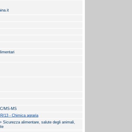
ina.it
limentari
HPLC/MS-MS
R/13 - Chimica agraria
rezza alimentare, salute degli animali,
nte