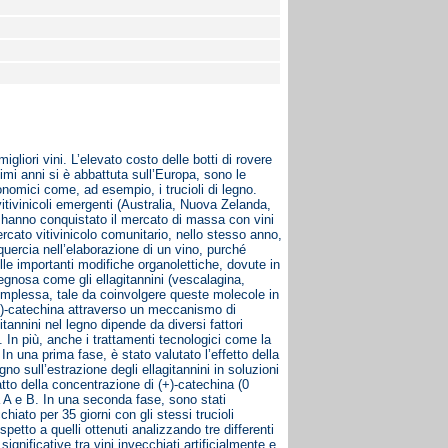
liori vini. L’elevato costo delle botti di rovere
ltimi anni si è abbattuta sull’Europa, sono le
conomici come, ad esempio, i trucioli di legno.
 vitivinicoli emergenti (Australia, Nuova Zelanda,
i hanno conquistato il mercato di massa con vini
rcato vitivinicolo comunitario, nello stesso anno,
quercia nell’elaborazione di un vino, purché
elle importanti modifiche organolettiche, dovute in
egnosa come gli ellagitannini (vescalagina,
complessa, tale da coinvolgere queste molecole in
(+)-catechina attraverso un meccanismo di
tannini nel legno dipende da diversi fattori
. In più, anche i trattamenti tecnologici come la
 In una prima fase, è stato valutato l’effetto della
no sull’estrazione degli ellagitannini in soluzioni
atto della concentrazione di (+)-catechina (0
a A e B. In una seconda fase, sono stati
chiato per 35 giorni con gli stessi trucioli
ispetto a quelli ottenuti analizzando tre differenti
significative tra vini invecchiati artificialmente e