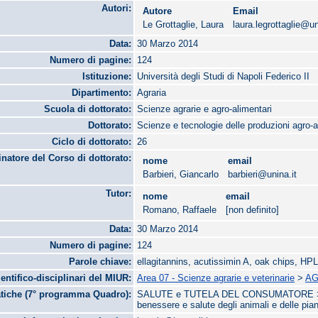
Autori:
Autore
Email
Le Grottaglie, Laura
laura.legrottaglie@un
Data:
30 Marzo 2014
Numero di pagine:
124
Istituzione:
Università degli Studi di Napoli Federico II
Dipartimento:
Agraria
Scuola di dottorato:
Scienze agrarie e agro-alimentari
Dottorato:
Scienze e tecnologie delle produzioni agro-a
Ciclo di dottorato:
26
natore del Corso di dottorato:
nome
email
Barbieri, Giancarlo
barbieri@unina.it
Tutor:
nome
email
Romano, Raffaele
[non definito]
Data:
30 Marzo 2014
Numero di pagine:
124
Parole chiave:
ellagitannins, acutissimin A, oak chips, 
ientifico-disciplinari del MIUR:
Area 07 - Scienze agrarie e veterinarie
>
AG
tiche (7° programma Quadro):
SALUTE e TUTELA DEL CONSUMATORE > Sicu
benessere e salute degli animali e delle pia