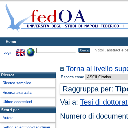
Home
in titoli, abstract e 
Login
Torna al livello sup
Ricerca
Esporta come
Ricerca semplice
Raggruppa per:
Tip
Ricerca avanzata
Vai a:
Tesi di dottora
Ultime accessioni
Scorri per
Numero di document
Autore
Settori scientifico-disciplinari