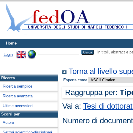
Home
in titoli, abstract e 
Login
Torna al livello sup
Ricerca
Esporta come
Ricerca semplice
Raggruppa per:
Tip
Ricerca avanzata
Vai a:
Tesi di dottora
Ultime accessioni
Scorri per
Numero di document
Autore
Settori scientifico-disciplinari