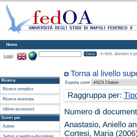
Home
in titoli, abstract e 
Login
Torna al livello sup
Ricerca
Esporta come
Ricerca semplice
Raggruppa per:
Tip
Ricerca avanzata
Ultime accessioni
Numero di document
Scorri per
Anastasio, Aniello
a
Autore
Cortesi, Maria
(2006
Settori scientifico-disciplinari