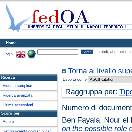
Home
in titoli, abstract e 
Login
Torna al livello sup
Ricerca
Esporta come
Ricerca semplice
Raggruppa per:
Tip
Ricerca avanzata
Ultime accessioni
Numero di document
Scorri per
Ben Fayala, Nour el
Autore
on the possible role 
Settori scientifico-disciplinari