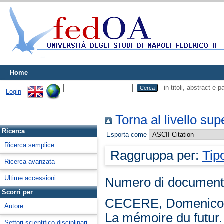
Home
in titoli, abstract e 
Login
Torna al livello sup
Ricerca
Esporta come
Ricerca semplice
Raggruppa per:
Tip
Ricerca avanzata
Ultime accessioni
Numero di document
Scorri per
CECERE, Domenic
Autore
La mémoire du futur.
Settori scientifico-disciplinari