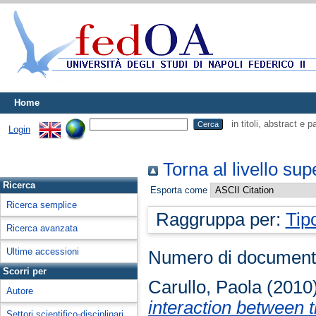
Home
in titoli, abstract e 
Login
Torna al livello sup
Ricerca
Esporta come
Ricerca semplice
Raggruppa per:
Tip
Ricerca avanzata
Ultime accessioni
Numero di document
Scorri per
Carullo, Paola
(2010
Autore
interaction between t
Settori scientifico-disciplinari